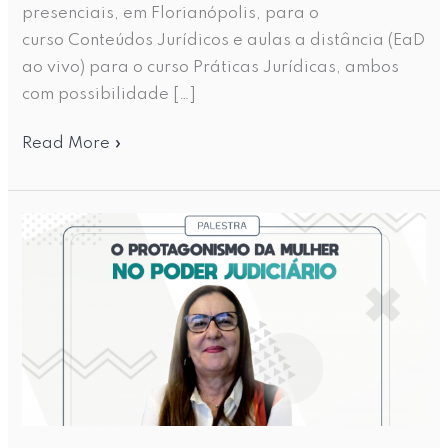
presenciais, em Florianópolis, para o
curso Conteúdos Jurídicos e aulas a distância (EaD
ao vivo) para o curso Práticas Jurídicas, ambos
com possibilidade […]
Read More »
Corregedora-
geral
da
Justiça
faz
palestra
sobre
protagonismo
feminino