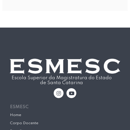
Escola Superior da Magistratura do Estado
de Santa Catarina
I
Y
n
o
s
u
t
t
ESMESC
a
u
g
b
Home
r
e
Corpo Docente
a
m