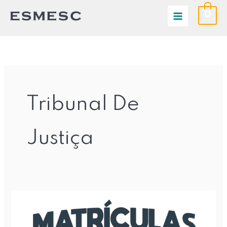
Ir
0
para
o
conteúdo
Tribunal De
Justiça
Esmesc
abre
inscrições