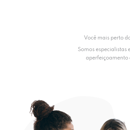
Você mais perto do
Somos especialistas 
aperfeiçoamento d