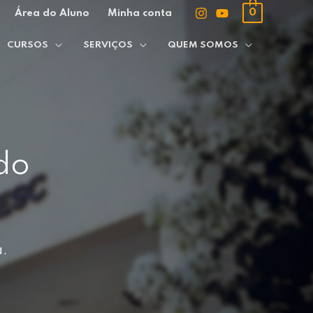
0
Área do Aluno
Minha conta
CURSOS
SERVIÇOS
QUEM SOMOS
do
a.