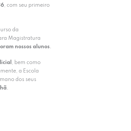
86
, com seu primeiro
urso da
para Magistratura
oram nossos alunos
.
icial
, bem como
mente, a Escola
humano dos seus
nhã
.