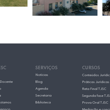
ESC
SERVIÇOS
CURSOS
Notícias
Conteúdos Jurídi
Docente
Blog
Práticas Jurídicas
o
Agenda
Reta Final TJSC
a
Secretaria
Segunda fase TJ
Estamos
Biblioteca
Prova Oral TJSC
onosco
Mediação e conci