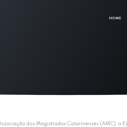
HOME
a Associação dos Magistrados Catarinenses (AMC), a E