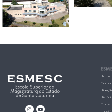
ESM
Home
Corpo 
Escola Superior da
Direçã
Magistratura do Estado
de Santa Catarina
Históri
Onde 
I
Y
n
o
Fale C