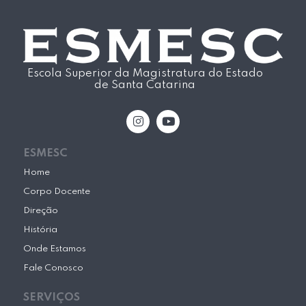
Escola Superior da Magistratura do Estado
de Santa Catarina
I
Y
n
o
s
u
t
t
ESMESC
a
u
g
b
Home
r
e
Corpo Docente
a
m
Direção
História
Onde Estamos
Fale Conosco
SERVIÇOS