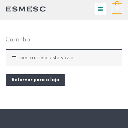
Ir
0
para
o
conteúdo
Carrinho
Seu carrinho está vazio.
Retornar para a loja