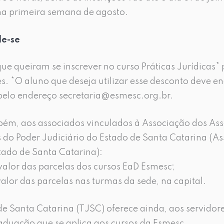
 na primeira semana de agosto.
le-se
ue queiram se inscrever no curso Práticas Jurídica
s. *O aluno que deseja utilizar esse desconto deve 
pelo endereço secretaria@esmesc.org.br.
ém, aos associados vinculados à Associação dos Ass
do Poder Judiciário do Estado de Santa Catarina (Ass
tado de Santa Catarina):
valor das parcelas dos cursos EaD Esmesc;
alor das parcelas nas turmas da sede, na capital.
de Santa Catarina (TJSC) oferece ainda, aos servidor
aduação que se aplica aos cursos da Esmesc.