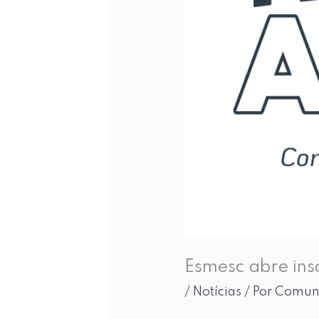
Esmesc abre ins
/
Notícias
/ Por
Comuni