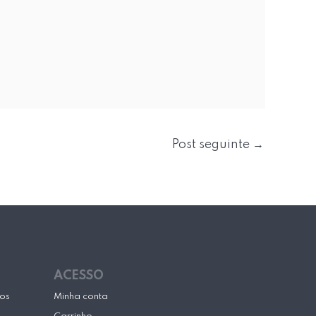
Post seguinte
→
ACESSO
cos
Minha conta