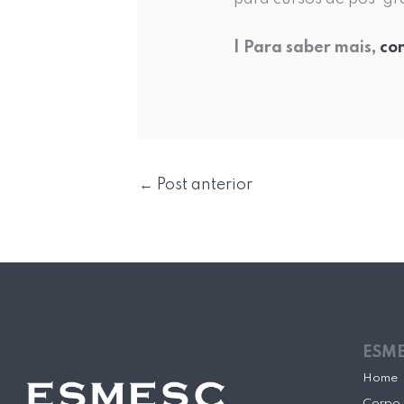
| Para saber mais,
con
←
Post anterior
ESM
Home
Corpo 