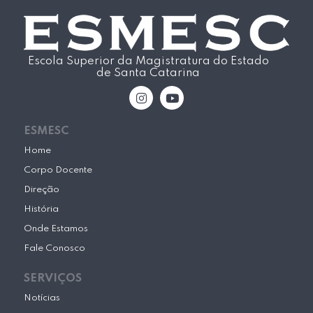
Escola Superior da Magistratura do Estado
de Santa Catarina
I
Y
n
o
s
u
t
t
ESMESC
a
u
g
b
Home
r
e
Corpo Docente
a
m
Direção
História
Onde Estamos
Fale Conosco
SERVIÇOS
Notícias