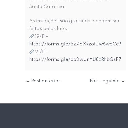
Santa Catarina.
As inscrições são gratuitas e podem ser
feitas pelos links:
19/11 –
https://forms.gle/5Z4aXkzofUw6weCc9
21/11 –
https://forms.gle/oo2wUnYU8zRhbGsP7
←
Post anterior
Post seguinte
→