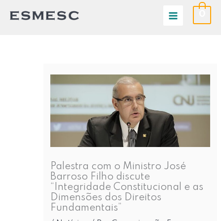
Ir
0
para
o
conteúdo
Palestra com o Ministro José
Barroso Filho discute
“Integridade Constitucional e as
Dimensões dos Direitos
Fundamentais”