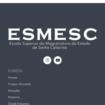
Escola Superior da Magistratura do Estado
de Santa Catarina
I
Y
n
o
s
u
t
t
ESMESC
a
u
g
b
Home
r
e
Corpo Docente
a
m
Direção
História
Onde Estamos