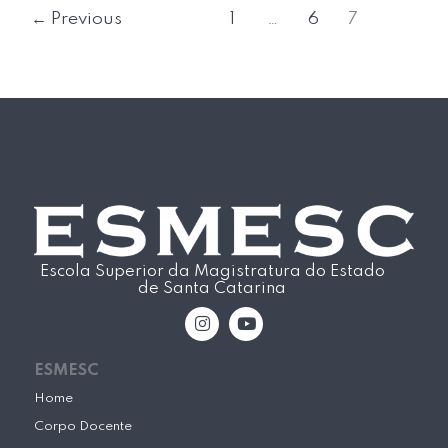
←
Previous
1
…
6
7
Escola Superior da Magistratura do Estado
de Santa Catarina
I
Y
n
o
s
u
t
t
ESMESC
a
u
g
b
Home
r
e
Corpo Docente
a