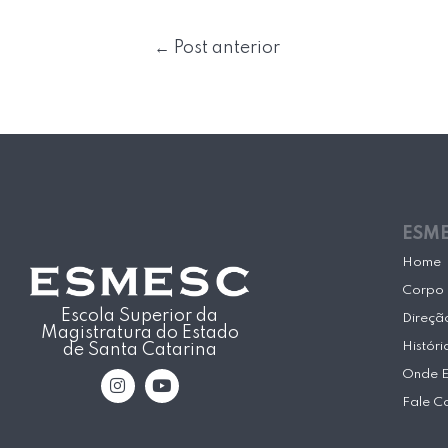
←
Post anterior
ESM
Home
Corpo 
Escola Superior da
Direçã
Magistratura do Estado
Históri
de Santa Catarina
I
Y
Onde 
n
o
Fale C
s
u
t
t
a
u