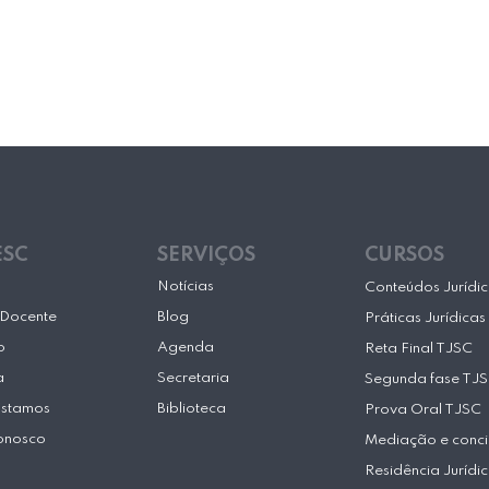
ESC
SERVIÇOS
CURSOS
Notícias
Conteúdos Jurídi
Docente
Blog
Práticas Jurídicas
o
Agenda
Reta Final TJSC
a
Secretaria
Segunda fase TJ
Estamos
Biblioteca
Prova Oral TJSC
onosco
Mediação e conci
Residência Jurídi