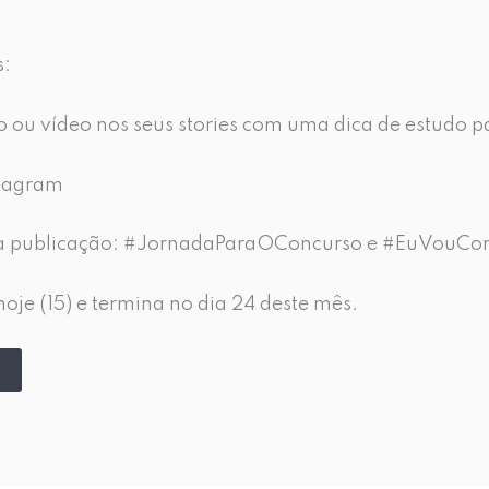
s:
o ou vídeo nos seus stories com uma dica de estudo p
stagram
s na publicação: #JornadaParaOConcurso e #EuVou
e (15) e termina no dia 24 deste mês.