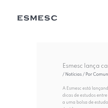
Ir
para
o
conteúdo
Esmesc lança ca
/
Notícias
/ Por
Comuni
A Esmesc está lançan
dicas de estudos entr
a uma bolsa de estudo