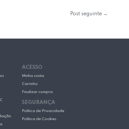
Post seguinte
→
ACESSO
cos
Minha conta
Carrinho
Finalizar compra
SC
SEGURANÇA
Política de Privacidade
liação
Política de Cookies
ca