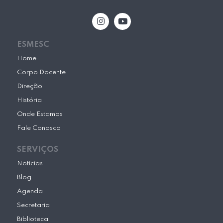
I
Y
n
o
s
u
t
t
ESMESC
a
u
g
b
Home
r
e
Corpo Docente
a
m
Direção
História
Onde Estamos
Fale Conosco
SERVIÇOS
Notícias
Blog
Agenda
Secretaria
Biblioteca