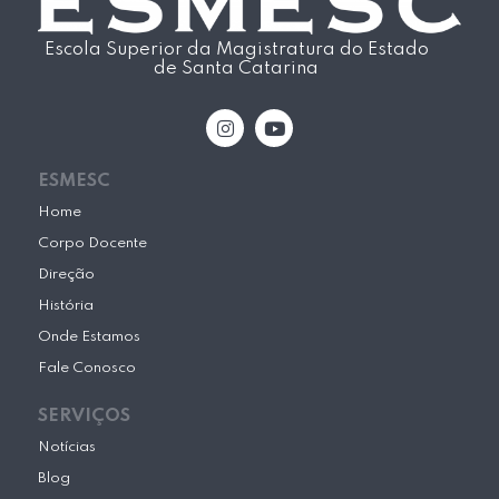
Escola Superior da Magistratura do Estado
de Santa Catarina
I
Y
n
o
s
u
t
t
ESMESC
a
u
g
b
Home
r
e
Corpo Docente
a
m
Direção
História
Onde Estamos
Fale Conosco
SERVIÇOS
Notícias
Blog