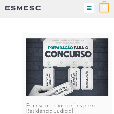
Ir
0
para
o
conteúdo
Esmesc abre inscrições para
Residência Judicial