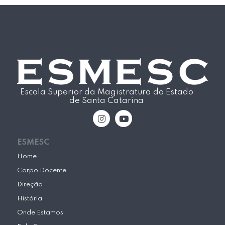
Escola Superior da Magistratura do Estado
de Santa Catarina
I
Y
n
o
s
u
t
t
ESMESC
a
u
g
b
Home
r
e
Corpo Docente
a
m
Direção
História
Onde Estamos