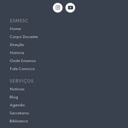
I
Y
n
o
s
u
t
t
ESMESC
a
u
g
b
Home
r
e
Corpo Docente
a
m
Direção
História
Onde Estamos
Fale Conosco
SERVIÇOS
Notícias
Blog
Agenda
Secretaria
Biblioteca