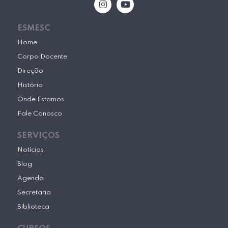
n
o
s
u
t
t
ESMESC
a
u
g
b
Home
r
e
Corpo Docente
a
m
Direção
História
Onde Estamos
Fale Conosco
SERVIÇOS
Notícias
Blog
Agenda
Secretaria
Biblioteca