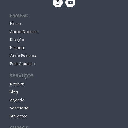
n
o
s
u
t
t
ESMESC
a
u
g
b
Home
r
e
Corpo Docente
a
m
Direção
História
Onde Estamos
Fale Conosco
SERVIÇOS
Notícias
Blog
Agenda
Secretaria
Biblioteca