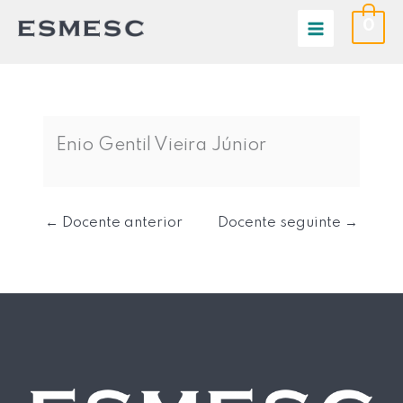
Ir
0
para
o
conteúdo
Enio Gentil Vieira Júnior
←
Docente anterior
Docente seguinte
→