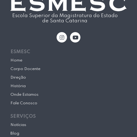
Escola Superior da Magistratura do Estado
de Santa Catarina
I
Y
n
o
s
u
t
t
ESMESC
a
u
g
b
Home
r
e
Corpo Docente
a
m
Direção
História
Onde Estamos
Fale Conosco
SERVIÇOS
Notícias
Blog